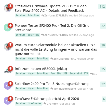
Offizielles Firmware-Update V1.0.19 für den
112
112
SolarFlow 2400 AC – Details und Feedback
ZenUser27PL1kBV
replied
20 days ago
Zendure
SolarFlow
Pioneer Tester SF2400 Pro - Teil 2: Die OffGrid
32
32
r
H
Steckdose
ZenUser27PL1kBV
replied
25 days ago
Zendure
SolarFlow
Warum eure Solarmodule bei der aktuellen Hitze
30
30
r
nicht die volle Leistung bringen – und warum das
ganz normal ist!
ZenUser5uaFhAL
replied
20 Jun
Zendure
Hyper
SolarFlow
Info zum neuen AB3000L (Akku)
35
35
r
Surfer1264(2nd)
Zendure
Hyper
SolarFlow
Ace
SBV
SBP
SuperMini
STP
Solarflow 2400 Pro Teil 3 Nutzungserfahrung
32
32
r
O
Tim (Moderator)
replied
7 Jun
Zendure
Hyper
SolarFlow
ZenWave Erfahrungsbericht April 2026
6
6
re
O
Grandor
replied
2 Jun
Zendure
UserStories