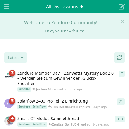
All Discussions
Welcome to Zendure Community!
Enjoy your new forum!
Latest
Zendure Member Day | ZenWatts Mystery Box 2.0
7
7
re
– Werden Sie zum Gewinner der „Glücks-
Endziffer“!
Jochen M.
replied
5 hours ago
Zendure
Solarflow 2400 Pro Teil 2 Einrichtung
21
21
r
O
Tim (Moderator)
replied
9 days ago
Zendure
SolarFlow
Smart-CT-Modus Sammelthread
313
313
ZenUser3wJ9U0N
replied
19 days ago
Zendure
SolarFlow