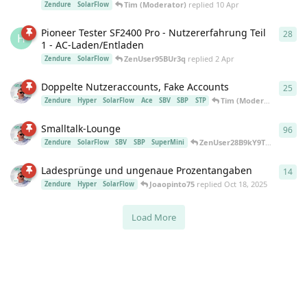
Tim (Moderator)
replied
10 Apr
Zendure
SolarFlow
Pioneer Tester SF2400 Pro - Nutzererfahrung Teil
28
28
r
H
1 - AC-Laden/Entladen
ZenUser95BUr3q
replied
2 Apr
Zendure
SolarFlow
Doppelte Nutzeraccounts, Fake Accounts
25
25
r
Tim (Moderator)
repli
Zendure
Hyper
SolarFlow
Ace
SBV
SBP
STP
Smalltalk-Lounge
96
96
r
ZenUser28B9kY9T
replied
23 
Zendure
SolarFlow
SBV
SBP
SuperMini
Ladesprünge und ungenaue Prozentangaben
14
14
r
Joaopinto75
replied
Oct 18, 2025
Zendure
Hyper
SolarFlow
Load More