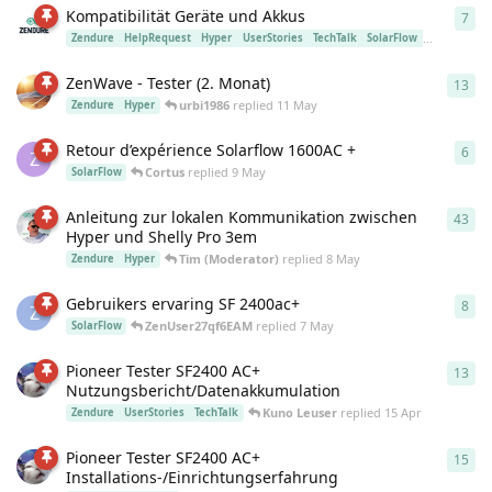
Kompatibilität Geräte und Akkus
7
7
re
Zendure
HelpRequest
Hyper
UserStories
TechTalk
SolarFlow
Ace
SBV
ZenWave - Tester (2. Monat)
13
13
r
urbi1986
replied
11 May
Zendure
Hyper
Retour d’expérience Solarflow 1600AC +
6
6
re
Z
Cortus
replied
9 May
SolarFlow
Anleitung zur lokalen Kommunikation zwischen
43
43
r
Hyper und Shelly Pro 3em
Tim (Moderator)
replied
8 May
Zendure
Hyper
Gebruikers ervaring SF 2400ac+
8
8
re
Z
ZenUser27qf6EAM
replied
7 May
SolarFlow
Pioneer Tester SF2400 AC+
13
13
r
Nutzungsbericht/Datenakkumulation
Kuno Leuser
replied
15 Apr
Zendure
UserStories
TechTalk
Pioneer Tester SF2400 AC+
15
15
r
Installations-/Einrichtungserfahrung