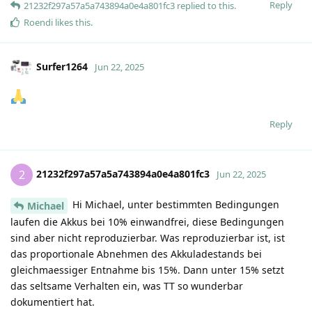
Reply
21232f297a57a5a743894a0e4a801fc3
replied to this.
Roendi
likes this
.
Surfer1264
Jun 22, 2025
Reply
21232f297a57a5a743894a0e4a801fc3
2
Jun 22, 2025
Hi Michael, unter bestimmten Bedingungen
Michael
laufen die Akkus bei 10% einwandfrei, diese Bedingungen
sind aber nicht reproduzierbar. Was reproduzierbar ist, ist
das proportionale Abnehmen des Akkuladestands bei
gleichmaessiger Entnahme bis 15%. Dann unter 15% setzt
das seltsame Verhalten ein, was TT so wunderbar
dokumentiert hat.