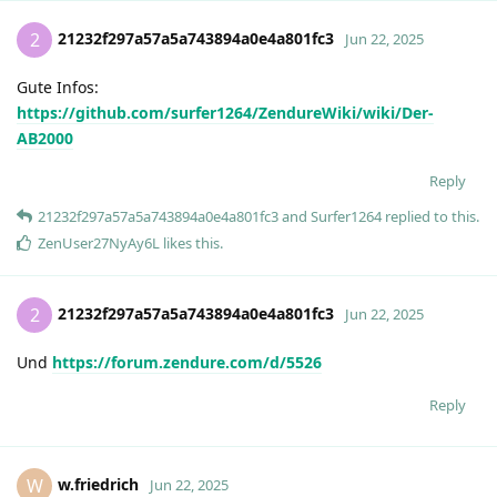
21232f297a57a5a743894a0e4a801fc3
2
Jun 22, 2025
Gute Infos:
https://github.com/surfer1264/ZendureWiki/wiki/Der-
AB2000
Reply
21232f297a57a5a743894a0e4a801fc3
and
Surfer1264
replied to this.
ZenUser27NyAy6L
likes this
.
21232f297a57a5a743894a0e4a801fc3
2
Jun 22, 2025
Und
https://forum.zendure.com/d/5526
Reply
w.friedrich
W
Jun 22, 2025