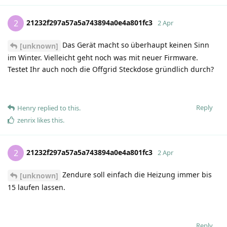
21232f297a57a5a743894a0e4a801fc3
2
2 Apr
Das Gerät macht so überhaupt keinen Sinn
[unknown]
im Winter. Vielleicht geht noch was mit neuer Firmware.
Testet Ihr auch noch die Offgrid Steckdose gründlich durch?
Reply
Henry
replied to this.
zenrix
likes this
.
21232f297a57a5a743894a0e4a801fc3
2
2 Apr
Zendure soll einfach die Heizung immer bis
[unknown]
15 laufen lassen.
Reply