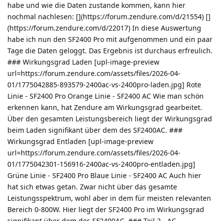
habe und wie die Daten zustande kommen, kann hier
nochmal nachlesen: [](https://forum.zendure.com/d/21554) []
(https://forum.zendure.com/d/22017) In diese Auswertung
habe ich nun den SF2400 Pro mit aufgenommen und ein paar
Tage die Daten geloggt. Das Ergebnis ist durchaus erfreulich.
### Wirkungsgrad Laden [upl-image-preview
url=https://forum.zendure.com/assets/files/2026-04-
01/1775042885-893579-2400ac-vs-2400pro-laden.jpg] Rote
Linie - SF2400 Pro Orange Linie - SF2400 AC Wie man schön
erkennen kann, hat Zendure am Wirkungsgrad gearbeitet.
Über den gesamten Leistungsbereich liegt der Wirkungsgrad
beim Laden signifikant über dem des SF2400AC. ###
Wirkungsgrad Entladen [upl-image-preview
url=https://forum.zendure.com/assets/files/2026-04-
01/1775042301-156916-2400ac-vs-2400pro-entladen.jpg]
Grüne Linie - SF2400 Pro Blaue Linie - SF2400 AC Auch hier
hat sich etwas getan. Zwar nicht über das gesamte
Leistungsspektrum, wohl aber in dem für meisten relevanten
Bereich 0-800W. Hier liegt der SF2400 Pro im Wirkungsgrad
signifikant über dem des SF2400AC. ### Teil 2 - AC-