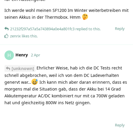
Ich werde wohl meinen SF1200 Im Winter weiterbetreiben mit
seinen Akkus in der Thermobox. Hmm
Reply
21232f297a57a5a743894a0e4a801fc3
replied to this.
zenrix
likes this
.
Henry
H
2 Apr
Ehrlicher Weise, hab ich die DC Tests recht
[unknown]
schnell abgebrochen, weil ich von dem DC Ladeverhalten
genervt war…
Ich kann mich aber daran erinnern, dass es
morgens mal die Situation gab, dass der Akku bei 14 Grad
Akkutemperatur AC/DC kombiniert nur mit ca 700W geladen
hat und gleichzeitig 800W ins Netz gingen.
Reply