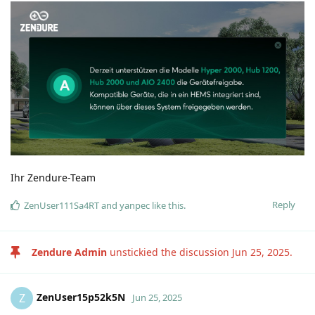
Ihr Zendure-Team
Reply
ZenUser111Sa4RT
and
yanpec
like this
.
Zendure Admin
unstickied the discussion
Jun 25, 2025
.
ZenUser15p52k5N
Z
Jun 25, 2025