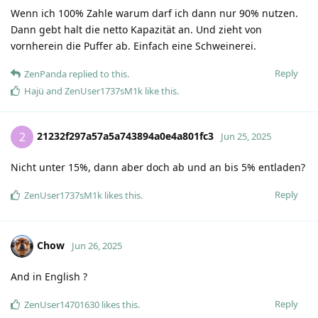
Wenn ich 100% Zahle warum darf ich dann nur 90% nutzen.
Dann gebt halt die netto Kapazität an. Und zieht von
vornherein die Puffer ab. Einfach eine Schweinerei.
Reply
ZenPanda
replied to this.
Hajü
and
ZenUser1737sM1k
like this
.
21232f297a57a5a743894a0e4a801fc3
2
Jun 25, 2025
Nicht unter 15%, dann aber doch ab und an bis 5% entladen?
Reply
ZenUser1737sM1k
likes this
.
Chow
Jun 26, 2025
And in English ?
Reply
ZenUser14701630
likes this
.