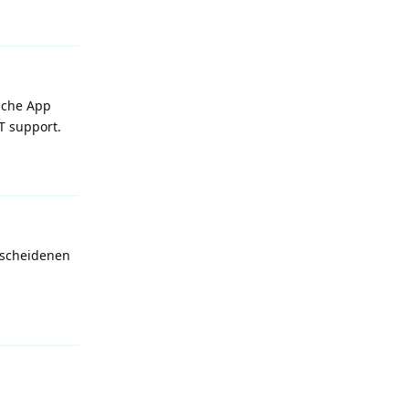
Reply
elche App
T support.
Reply
bescheidenen
Reply