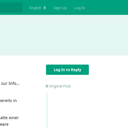
English
Sign Up
Log In
Log In to Reply
zur Info...
Original Post
ereits in
atte einer
tware