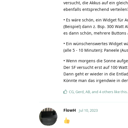
versucht, die Akkus auf ein gleic
ebenfalls entsprechend verteilen
• Es wäre schön, ein Widget für 
(Beispiel) dann z. Bsp. 300 Watt 
es dann schön, mehrere Buttons 
• Ein wünschenswertes Widget wä
(alle 5 - 10 Minuten): Paneele (A
• Wenn morgens die Sonne aufgeht,
Der SF versucht erst auf 100 Wat
Dann geht er wieder in die Entla
Könnte man das irgendwie in den 
CG
,
Gerd
,
AB
, and
4
others
like this
.
FlowH
Jul 10, 2023