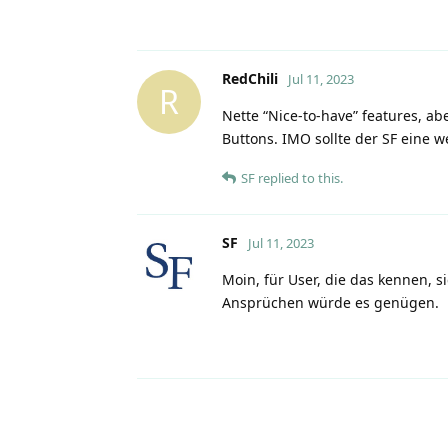
RedChili
Jul 11, 2023
R
Nette “Nice-to-have” features, ab
Buttons. IMO sollte der SF eine 
SF
replied to this.
SF
Jul 11, 2023
Moin, für User, die das kennen, s
Ansprüchen würde es genügen.