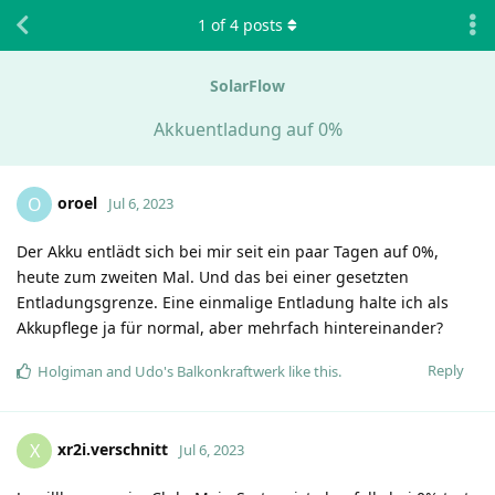
1
of
4
posts
SolarFlow
Akkuentladung auf 0%
oroel
O
Jul 6, 2023
Der Akku entlädt sich bei mir seit ein paar Tagen auf 0%,
heute zum zweiten Mal. Und das bei einer gesetzten
Entladungsgrenze. Eine einmalige Entladung halte ich als
Akkupflege ja für normal, aber mehrfach hintereinander?
Reply
Holgiman
and
Udo's Balkonkraftwerk
like this
.
xr2i.verschnitt
X
Jul 6, 2023