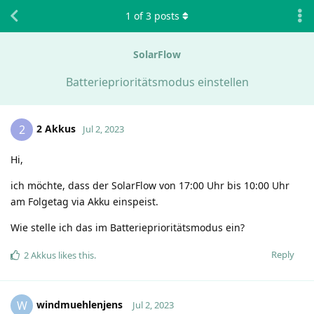
1
of
3
posts
SolarFlow
Batterieprioritätsmodus einstellen
2 Akkus
2
Jul 2, 2023
Hi,
ich möchte, dass der SolarFlow von 17:00 Uhr bis 10:00 Uhr
am Folgetag via Akku einspeist.
Wie stelle ich das im Batterieprioritätsmodus ein?
Reply
2 Akkus
likes this
.
windmuehlenjens
W
Jul 2, 2023