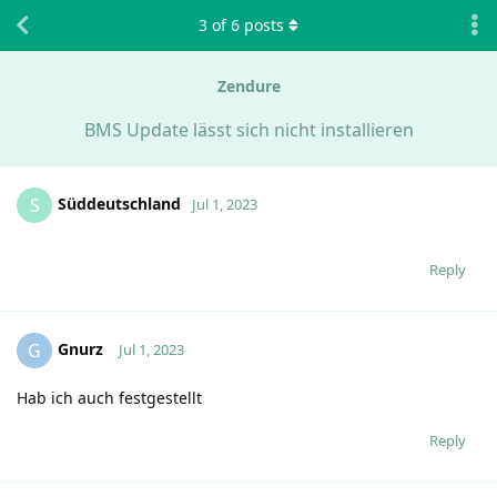
3
of
6
posts
Zendure
BMS Update lässt sich nicht installieren
Süddeutschland
S
Jul 1, 2023
Reply
Gnurz
G
Jul 1, 2023
Hab ich auch festgestellt
Reply