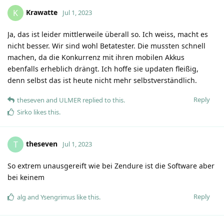
Krawatte
K
Jul 1, 2023
Ja, das ist leider mittlerweile überall so. Ich weiss, macht es
nicht besser. Wir sind wohl Betatester. Die mussten schnell
machen, da die Konkurrenz mit ihren mobilen Akkus
ebenfalls erheblich drängt. Ich hoffe sie updaten fleißig,
denn selbst das ist heute nicht mehr selbstverständlich.
Reply
theseven
and
ULMER
replied to this.
Sirko
likes this
.
theseven
T
Jul 1, 2023
So extrem unausgereift wie bei Zendure ist die Software aber
bei keinem
Reply
alg
and
Ysengrimus
like this
.