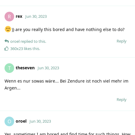
rex
R
Jun 30, 2023
)) are you really this bored and have nothing else to do?
Reply
oroel
replied to this.
360x23
likes this
.
theseven
T
Jun 30, 2023
Wenn es nur sowas wäre... Bei Zendure ist noch viel mehr im
Argen...
Reply
oroel
O
Jun 30, 2023
Yes, sometimes I am bored and find time for such things. How