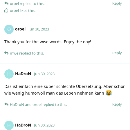
Reply
oroel
replied to this.
oroel
likes this
.
oroel
O
Jun 30, 2023
Thank you for the wise words. Enjoy the day!
Reply
mwe
replied to this.
HaDroN
H
Jun 30, 2023
Das ist einfach eine super schlechte Übersetzung. Aber schön
wie wenig humorvoll man das Leben nehmen kann
Reply
HaDroN
and
oroel
replied to this.
HaDroN
H
Jun 30, 2023