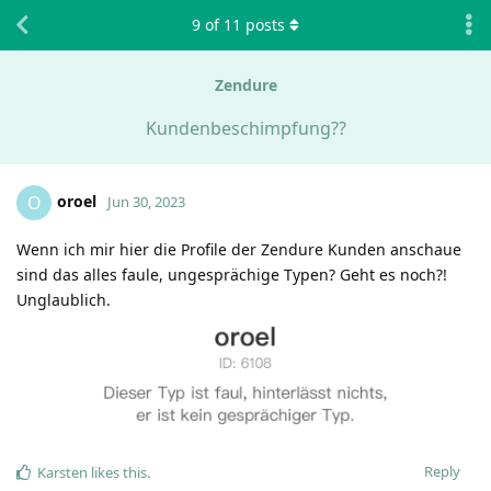
9
of
11
posts
Zendure
Kundenbeschimpfung??
oroel
O
Jun 30, 2023
Wenn ich mir hier die Profile der Zendure Kunden anschaue
sind das alles faule, ungesprächige Typen? Geht es noch?!
Unglaublich.
Reply
Karsten
likes this
.