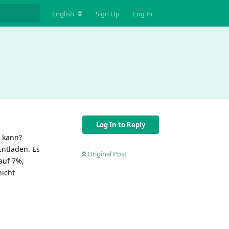
English
Sign Up
Log In
Log In to Reply
 kann?
Entladen. Es
Original Post
 auf 7%,
nicht