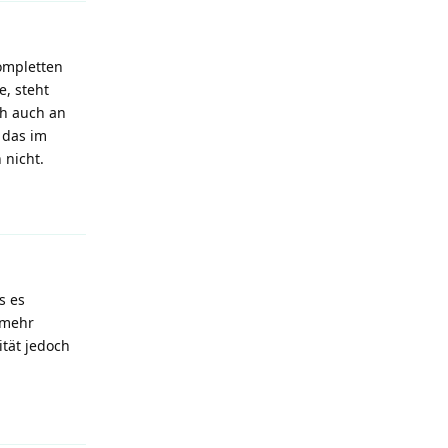
ompletten
e, steht
ch auch an
 das im
 nicht.
Reply
s es
e mehr
ität jedoch
Reply