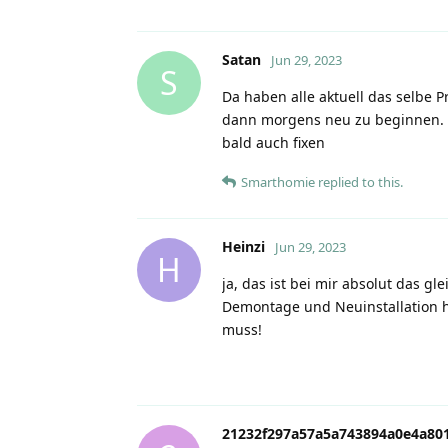
Satan
Jun 29, 2023
S
Da haben alle aktuell das selbe P
dann morgens neu zu beginnen. Da
bald auch fixen
Smarthomie
replied to this.
Heinzi
Jun 29, 2023
H
ja, das ist bei mir absolut das g
Demontage und Neuinstallation h
muss!
21232f297a57a5a743894a0e4a801