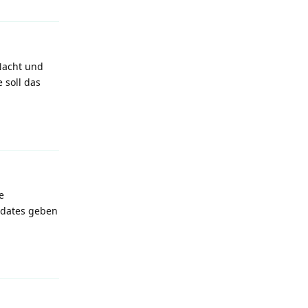
 Nacht und
 soll das
Reply
e
pdates geben
Reply