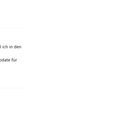
Reply
 ich in den
pdate für
Reply
Reply