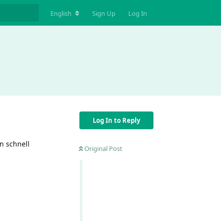
English
Sign Up
Log In
Log In to Reply
n schnell
Original Post