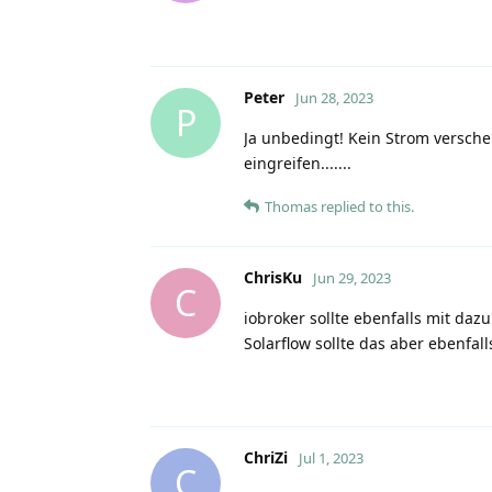
Peter
Jun 28, 2023
P
Ja unbedingt! Kein Strom versch
eingreifen.......
Thomas
replied to this.
ChrisKu
Jun 29, 2023
C
iobroker sollte ebenfalls mit da
Solarflow sollte das aber ebenfall
ChriZi
Jul 1, 2023
C