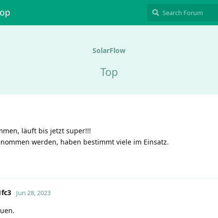
hop
SolarFlow
Top
en, läuft bis jetzt super!!!
fgenommen werden, haben bestimmt viele im Einsatz.
fc3
Jun 28, 2023
euen.