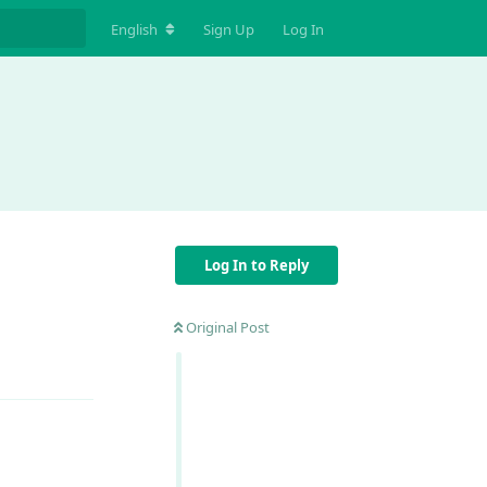
English
Sign Up
Log In
Log In to Reply
Original Post
Reply