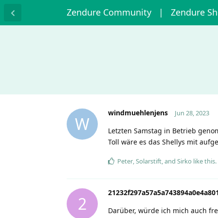
Zendure Community
| Zendure S
windmuehlenjens
Jun 28, 2023
W
Letzten Samstag in Betrieb genomm
Toll wäre es das Shellys mit au
Peter
,
Solarstift
, and
Sirko
like this
.
21232f297a57a5a743894a0e4a801
2
Darüber, würde ich mich auch fr