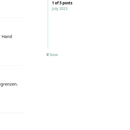
1
of
5
posts
Reply
July 2023
r Hand
Reply
Now
egrenzen.
Reply