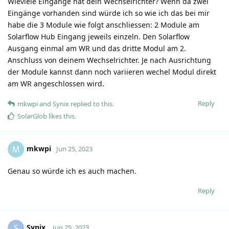
Wieviele Eingänge hat dein Wechselrichter? Wenn da zwei
Eingänge vorhanden sind würde ich so wie ich das bei mir
habe die 3 Module wie folgt anschliessen: 2 Module am
Solarflow Hub Eingang jeweils einzeln. Den Solarflow
Ausgang einmal am WR und das dritte Modul am 2.
Anschluss von deinem Wechselrichter. Je nach Ausrichtung
der Module kannst dann noch variieren wechel Modul direkt
am WR angeschlossen wird.
Reply
mkwpi
and
Synix
replied to this.
SolarGlob
likes this
.
mkwpi
M
Jun 25, 2023
Genau so würde ich es auch machen.
Reply
Synix
S
Jun 25, 2023