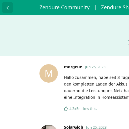
Zendure Community
| Zendure S
morgeue
Jun 25, 2023
M
Hallo zusammen, habe seit 3 Tage
den kompletten Laden der Akkus 
dauernd die Leistung ins Netz h
eine Integration in Homeassistan
4l3x5n
likes this
.
SolarGlob
Jun 25, 2023