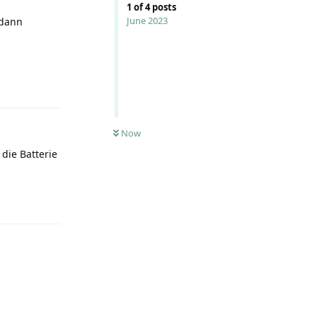
1
of
4
posts
June 2023
 dann
Reply
Now
die Batterie
Reply
Reply