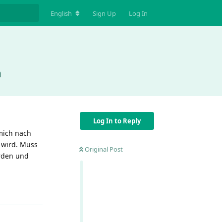
English
Sign Up
Log In
n
Log In to Reply
 mich nach
 wird. Muss
Original Post
ürden und
Reply