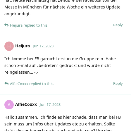
hat. Heute Nachmittag hat Zendure bei Facebook von der
Messe in München für nächste Woche ein weiteres Update
angekündigt.
Reply
Heijura
replied to this.
Heijura
H
Jun 17, 2023
Ich komme bei FB garnicht erst in die Gruppe rein. Habe
schon x-mal auf „beitreten“ gedrückt und wurde nicht
reingelassen… -.-
Reply
AlfieCoxxx
replied to this.
AlfieCoxxx
A
Jun 17, 2023
Hallo zusammen, ich finde es hier schade, dass man bei FB
sein muss um Infos über Updates etc zu erhalten. Sollte
dafür dieser bereich nicht auch gedacht sein? Um den