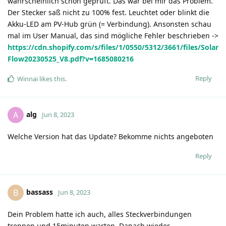
wahrscheinlich schon geprüft. Das war bei mir das Problem.
Der Stecker saß nicht zu 100% fest. Leuchtet oder blinkt die
Akku-LED am PV-Hub grün (= Verbindung). Ansonsten schau
mal im User Manual, das sind mögliche Fehler beschrieben ->
https://cdn.shopify.com/s/files/1/0550/5312/3661/files/Solar
Flow20230525_V8.pdf?v=1685080216
Reply
Winnai
likes this
.
alg
A
Jun 8, 2023
Welche Version hat das Update? Bekomme nichts angeboten
Reply
bassass
B
Jun 8, 2023
Dein Problem hatte ich auch, alles Steckverbindungen
trennen und 15minuten warten. Danach wieder