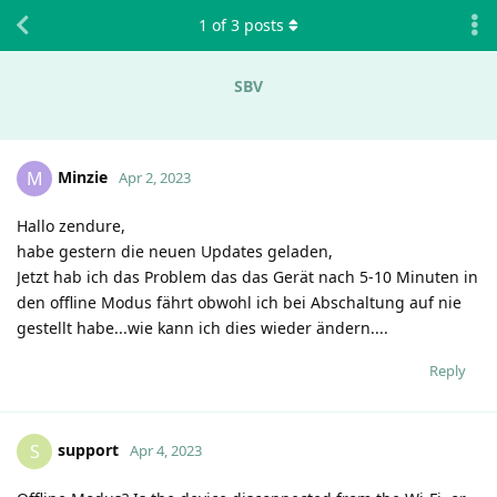
1
of
3
posts
SBV
Minzie
M
Apr 2, 2023
Hallo zendure,
habe gestern die neuen Updates geladen,
Jetzt hab ich das Problem das das Gerät nach 5-10 Minuten in
den offline Modus fährt obwohl ich bei Abschaltung auf nie
gestellt habe...wie kann ich dies wieder ändern....
Reply
support
S
Apr 4, 2023