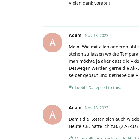
Vielen dank vorab!!!
Adam
Nov 13, 2023
A
Moin. Wie mit allen anderen üblic
stehen zu lassen wo die Temparatu
man möchte ja aber dass die Akku
Deswegen werden gerne die Akkus
selber gebaut und betreibe die 
Luebbi.Da
replied to this.
Adam
Nov 13, 2023
A
Damit die Kosten sich auch wiede
Heute z.B. hatte ich z.B. (2 Akk
Mir gefällt mein System…
,
FillHar