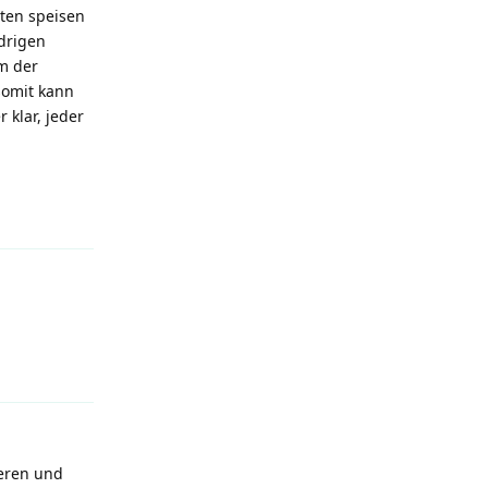
tten speisen
edrigen
m der
somit kann
 klar, jeder
Reply
Reply
ieren und