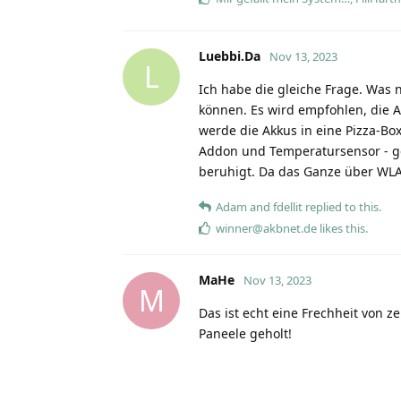
Luebbi.Da
Nov 13, 2023
L
Ich habe die gleiche Frage. Was n
können. Es wird empfohlen, die Ak
werde die Akkus in eine Pizza-Box
Addon und Temperatursensor - gest
beruhigt. Da das Ganze über WLAN
Adam
and
fdellit
replied to this.
winner@akbnet.de
likes this
.
MaHe
Nov 13, 2023
M
Das ist echt eine Frechheit von z
Paneele geholt!