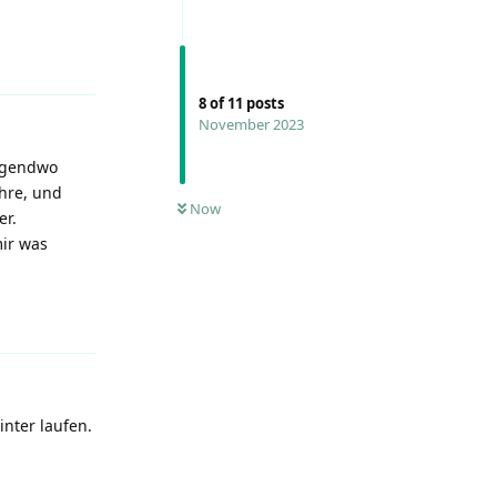
Reply
8
of
11
posts
November 2023
irgendwo
ahre, und
Now
er.
ir was
Reply
nter laufen.
Reply