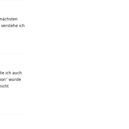
 nächsten
 verstehe ich
Reply
die ich auch
tion" würde
nicht
Reply