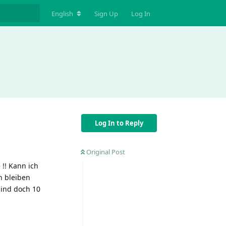
English
Sign Up
Log In
Log In to Reply
Original Post
!! Kann ich
n bleiben
sind doch 10