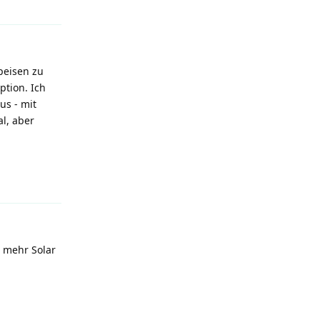
peisen zu
ption. Ich
us - mit
al, aber
.
Reply
h mehr Solar
Reply