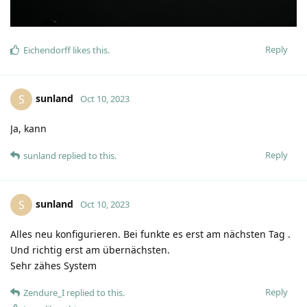
Reply
Eichendorff
likes this
.
sunland
S
Oct 10, 2023
Ja, kann
Reply
sunland
replied to this.
sunland
S
Oct 10, 2023
Alles neu konfigurieren. Bei funkte es erst am nächsten Tag .
Und richtig erst am übernächsten.
Sehr zähes System
Reply
Zendure_I
replied to this.