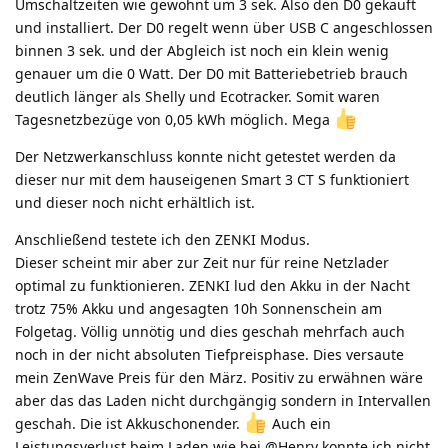
Umschaltzeiten wie gewohnt um 3 sek. Also den D0 gekauft
und installiert. Der D0 regelt wenn über USB C angeschlossen
binnen 3 sek. und der Abgleich ist noch ein klein wenig
genauer um die 0 Watt. Der D0 mit Batteriebetrieb brauch
deutlich länger als Shelly und Ecotracker. Somit waren
Tagesnetzbezüge von 0,05 kWh möglich. Mega
Der Netzwerkanschluss konnte nicht getestet werden da
dieser nur mit dem hauseigenen Smart 3 CT S funktioniert
und dieser noch nicht erhältlich ist.
Anschließend testete ich den ZENKI Modus.
Dieser scheint mir aber zur Zeit nur für reine Netzlader
optimal zu funktionieren. ZENKI lud den Akku in der Nacht
trotz 75% Akku und angesagten 10h Sonnenschein am
Folgetag. Völlig unnötig und dies geschah mehrfach auch
noch in der nicht absoluten Tiefpreisphase. Dies versaute
mein ZenWave Preis für den März. Positiv zu erwähnen wäre
aber das das Laden nicht durchgängig sondern in Intervallen
geschah. Die ist Akkuschonender.
Auch ein
Leistungsverlust beim Laden wie bei @Henry konnte ich nicht