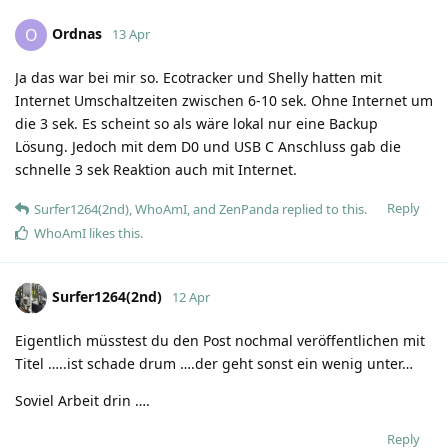
Ordnas
O
13 Apr
Ja das war bei mir so. Ecotracker und Shelly hatten mit
Internet Umschaltzeiten zwischen 6-10 sek. Ohne Internet um
die 3 sek. Es scheint so als wäre lokal nur eine Backup
Lösung. Jedoch mit dem D0 und USB C Anschluss gab die
schnelle 3 sek Reaktion auch mit Internet.
Reply
Surfer1264(2nd)
,
WhoAmI
, and
ZenPanda
replied to this.
WhoAmI
likes this
.
Surfer1264(2nd)
12 Apr
Eigentlich müsstest du den Post nochmal veröffentlichen mit
Titel …..ist schade drum ….der geht sonst ein wenig unter…
Soviel Arbeit drin ….
Reply