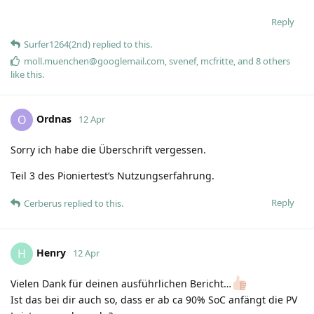
Reply
Surfer1264(2nd)
replied to this.
moll.muenchen@googlemail.com
,
svenef
,
mcfritte
, and
8
others
like this
.
Ordnas
O
12 Apr
Sorry ich habe die Überschrift vergessen.
Teil 3 des Pioniertest‘s Nutzungserfahrung.
Reply
Cerberus
replied to this.
Henry
H
12 Apr
Vielen Dank für deinen ausführlichen Bericht…
Ist das bei dir auch so, dass er ab ca 90% SoC anfängt die PV