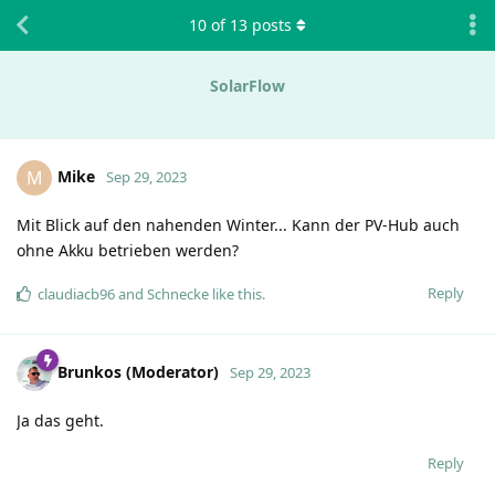
10
of
13
posts
SolarFlow
Mike
M
Sep 29, 2023
Mit Blick auf den nahenden Winter... Kann der PV-Hub auch
ohne Akku betrieben werden?
Reply
claudiacb96
and
Schnecke
like this
.
Brunkos (Moderator)
Sep 29, 2023
Ja das geht.
Reply