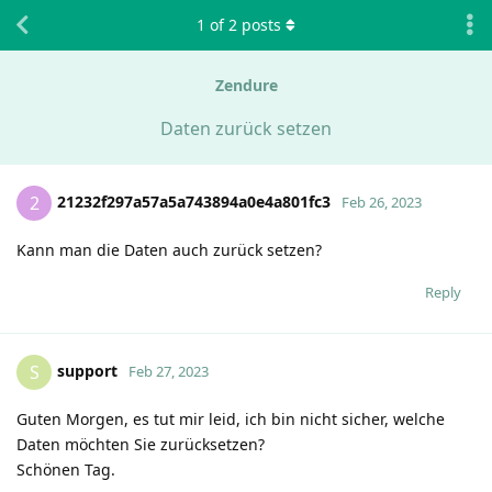
1
of
2
posts
Zendure
Daten zurück setzen
21232f297a57a5a743894a0e4a801fc3
2
Feb 26, 2023
Kann man die Daten auch zurück setzen?
Reply
support
S
Feb 27, 2023
Guten Morgen, es tut mir leid, ich bin nicht sicher, welche
Daten möchten Sie zurücksetzen?
Schönen Tag.