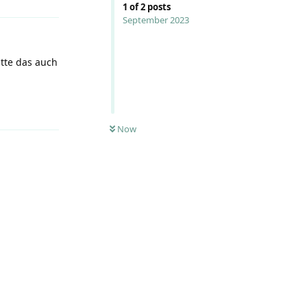
1
of
2
posts
September 2023
atte das auch
Reply
Now