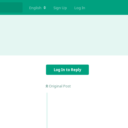
English
Sign Up
Log In
Log In to Reply
Original Post
Reply