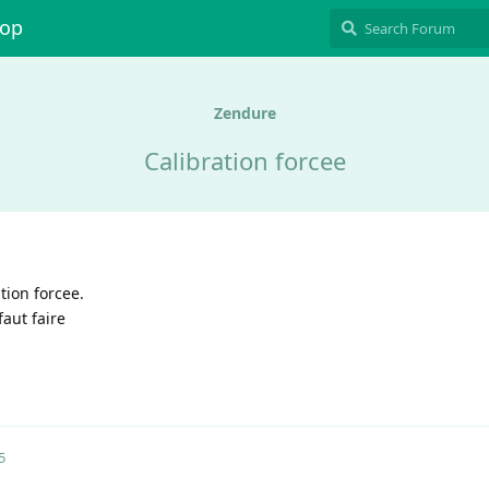
hop
Zendure
Calibration forcee
tion forcee.
faut faire
5