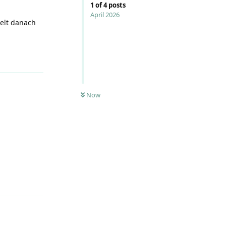
1
of
4
posts
April 2026
elt danach
Reply
Now
Reply