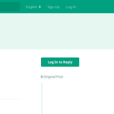
English
Sign Up
Log In
Log In to Reply
Original Post
Reply