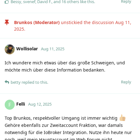
Reply
Bessy
,
svenef
,
David F.
, and
16
others
like this
.
Brunkos (Moderator)
unstickied the discussion
Aug 11,
2025
.
Wollisolar
Aug 11, 2025
Ich wundere mich etwas über das große Schweigen, und
möchte mich über diese Information bedanken.
Reply
betty
replied to this.
Felli
F
Aug 12, 2025
Top Brunkos, respektvoller Umgang ist immer wichtig
Gehöre ebenfalls zur Zweitaccount Fraktion, war damals
notwendig für die IoBroker Integration. Nutze ihn heute nur
noch, weil mein Hauptaccount im Web Forum nicht