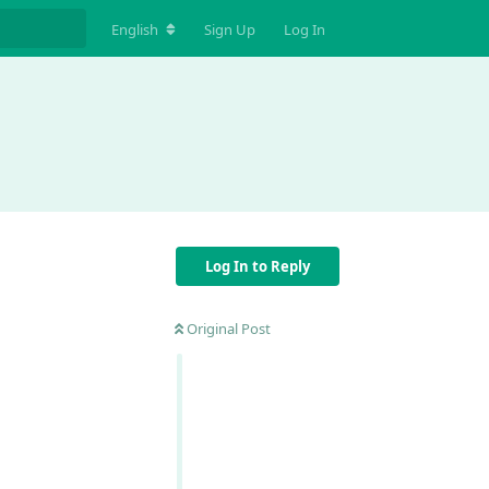
English
Sign Up
Log In
Log In to Reply
Original Post