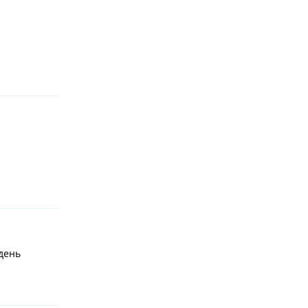
Reply
Reply
 день
Reply