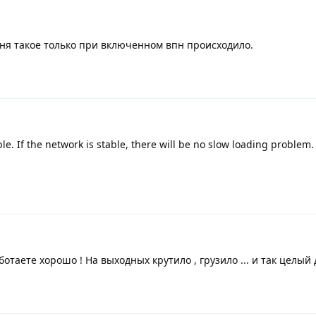
еня такое только при включенном впн происходило.
ble. If the network is stable, there will be no slow loading problem.
аботаете хорошо ! На выходных крутило , грузило ... и так целый