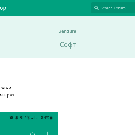
hop
Zendure
Софт
рами .
ез раз .