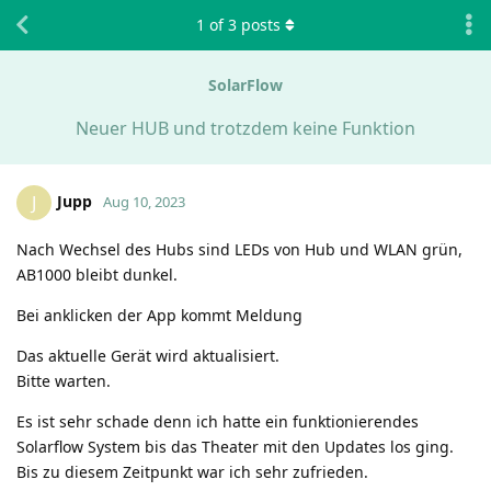
1
of
3
posts
SolarFlow
Neuer HUB und trotzdem keine Funktion
Jupp
J
Aug 10, 2023
Nach Wechsel des Hubs sind LEDs von Hub und WLAN grün,
AB1000 bleibt dunkel.
Bei anklicken der App kommt Meldung
Das aktuelle Gerät wird aktualisiert.
Bitte warten.
Es ist sehr schade denn ich hatte ein funktionierendes
Solarflow System bis das Theater mit den Updates los ging.
Bis zu diesem Zeitpunkt war ich sehr zufrieden.