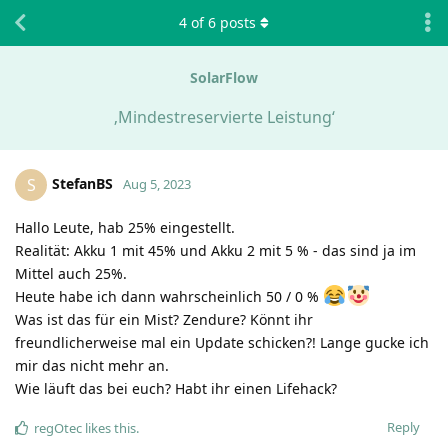
4
of
6
posts
SolarFlow
‚Mindestreservierte Leistung‘
StefanBS
S
Aug 5, 2023
Hallo Leute, hab 25% eingestellt.
Realität: Akku 1 mit 45% und Akku 2 mit 5 % - das sind ja im
Mittel auch 25%.
Heute habe ich dann wahrscheinlich 50 / 0 %
Was ist das für ein Mist? Zendure? Könnt ihr
freundlicherweise mal ein Update schicken?! Lange gucke ich
mir das nicht mehr an.
Wie läuft das bei euch? Habt ihr einen Lifehack?
Reply
regOtec
likes this
.