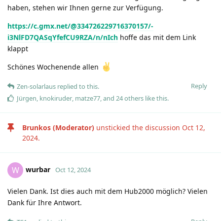
haben, stehen wir Ihnen gerne zur Verfügung.
https://c.gmx.net/@334726229716370157/-
i3NlFD7QASqYfefCU9RZA/n/nIch
hoffe das mit dem Link
klappt
Schönes Wochenende allen
Reply
Zen-solarlaus
replied to this.
Jürgen
,
knokiruder
,
matze77
, and
24
others
like this
.
Brunkos (Moderator)
unstickied the discussion
Oct 12,
2024
.
wurbar
W
Oct 12, 2024
Vielen Dank. Ist dies auch mit dem Hub2000 möglich? Vielen
Dank für Ihre Antwort.