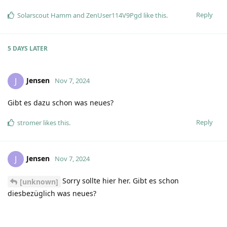
Reply
Solarscout Hamm
and
ZenUser114V9Pgd
like this
.
5 DAYS
LATER
Jensen
J
Nov 7, 2024
Gibt es dazu schon was neues?
Reply
stromer
likes this
.
Jensen
J
Nov 7, 2024
Sorry sollte hier her. Gibt es schon
[unknown]
diesbezüglich was neues?