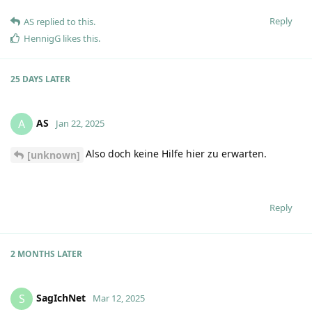
Reply
AS
replied to this.
HennigG
likes this
.
25 DAYS
LATER
AS
A
Jan 22, 2025
Also doch keine Hilfe hier zu erwarten.
[unknown]
Reply
2 MONTHS
LATER
SagIchNet
S
Mar 12, 2025