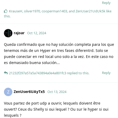
Reply
KrauseH
,
oliver1970
,
cooperman1403
, and
ZenUser21UdUk5k
like
this
.
rajoar
Oct 12, 2024
Queda confirmado que no hay solución completa para los que
tenemos más de un Hyper en tres fases diferentrd. Solo se
puede conectar en red local uno solo a la vez. En este caso no
es demasiado buena solución...
Reply
21232f297a57a5a743894a0e4a801fc3
replied to this.
ZenUser6UAyTx5
Z
Oct 13, 2024
Vous partez de port udp a ouvrir, lesquels doivent être
ouvert? Ceux du Shelly si oui lequel ? Ou sur le hyper si oui
lesquels ?