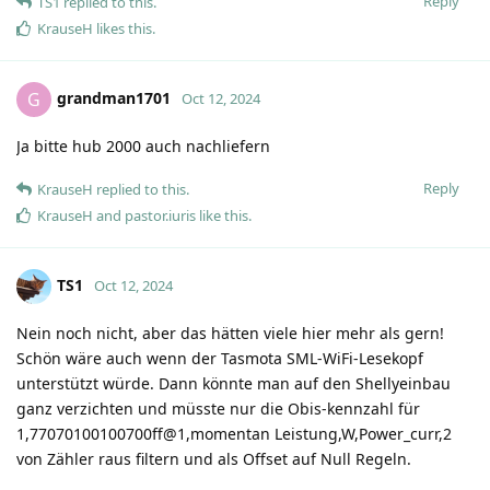
Reply
TS1
replied to this.
KrauseH
likes this
.
grandman1701
G
Oct 12, 2024
Ja bitte hub 2000 auch nachliefern
Reply
KrauseH
replied to this.
KrauseH
and
pastor.iuris
like this
.
TS1
Oct 12, 2024
Nein noch nicht, aber das hätten viele hier mehr als gern!
Schön wäre auch wenn der Tasmota SML-WiFi-Lesekopf
unterstützt würde. Dann könnte man auf den Shellyeinbau
ganz verzichten und müsste nur die Obis-kennzahl für
1,77070100100700ff@1,momentan Leistung,W,Power_curr,2
von Zähler raus filtern und als Offset auf Null Regeln.