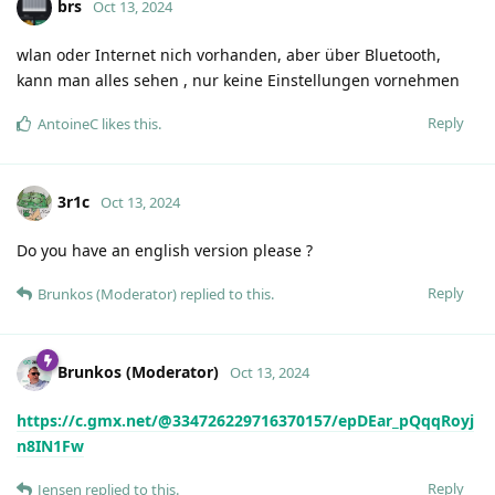
brs
Oct 13, 2024
wlan oder Internet nich vorhanden, aber über Bluetooth,
kann man alles sehen , nur keine Einstellungen vornehmen
Reply
AntoineC
likes this
.
3r1c
Oct 13, 2024
Do you have an english version please ?
Reply
Brunkos (Moderator)
replied to this.
Brunkos (Moderator)
Oct 13, 2024
https://c.gmx.net/@334726229716370157/epDEar_pQqqRoyj
n8IN1Fw
Reply
Jensen
replied to this.