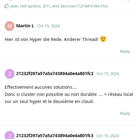
jean
,
ted lapidus
,
3r1c
, and
ZenUser112rSeFA
like this
.
Martin L
M
Oct 15, 2024
Hier ist von Hyper die Rede. Anderer Thread!
Reply
21232f297a57a5a743894a0e4a801fc3
2
Oct 15, 2024
Effectivement aucunes solutions....
Donc si cluster non possible ou non durable .... = réseau local
sur un seul hyper et le deuxième en cloud.
Reply
21232f297a57a5a743894a0e4a801fc3
2
Oct 15, 2024