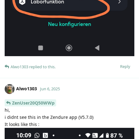
Reply
Alwo1303
replied to this.
Alwo1303
Jun 6, 2025
ZenUser20Q50WWp
hi,
i didnt see this in the Zendure app (V5.7.0)
It looks like this :