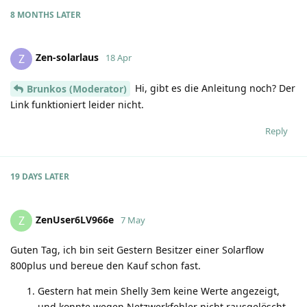
8 MONTHS
LATER
Zen-solarlaus
Z
18 Apr
Hi, gibt es die Anleitung noch? Der
Brunkos (Moderator)
Link funktioniert leider nicht.
Reply
19 DAYS
LATER
ZenUser6LV966e
Z
7 May
Guten Tag, ich bin seit Gestern Besitzer einer Solarflow
800plus und bereue den Kauf schon fast.
Gestern hat mein Shelly 3em keine Werte angezeigt,
und konnte wegen Netzwerkfehler nicht rausgelöscht