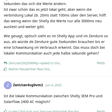
Sekunden das sich die Werte ändern.
Ist zwar schön das es jetzt lokal geht, aber wenn die
verbindung Lokal zb. 20ms statt 100ms über den Server, hilft
das wenig wenn der Shelly die Werte nur alle 3000ms neu
ausliest und weiter gibt.
Wie gesagt, optisch sieht es im Shelly App und im Zendure so
aus, als würde de Zendure gute 3sekunden brauchen bis er
eine Schwankung im Verbrauch erkennt. Das muss doch bei
lokaler Kommunikation auch jede halbe sekunde gehen?
Reply
ZenUser20Q50WWp
replied to this.
Martin Neuwirther
likes this
.
ZenUser4vg0vm2
Z
Jun 4, 2025
Ist die lokale Kommunikation zwischen Shelly 3EM Pro und
SolarFlow 2400 AC möglich?
Reply
Surfer1264(2nd)
and
ZenUser26d3x0tW
like this
.